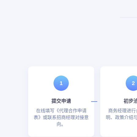
1
2
提交申请
初步
在线填写《代理合作申请
商务经理进行
表》或联系招商经理对接意
明、政策介绍
向。