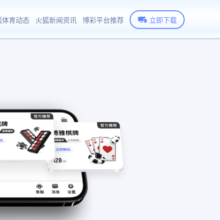
狐体育动态
火狐新闻资讯
博彩平台推荐
立即下载