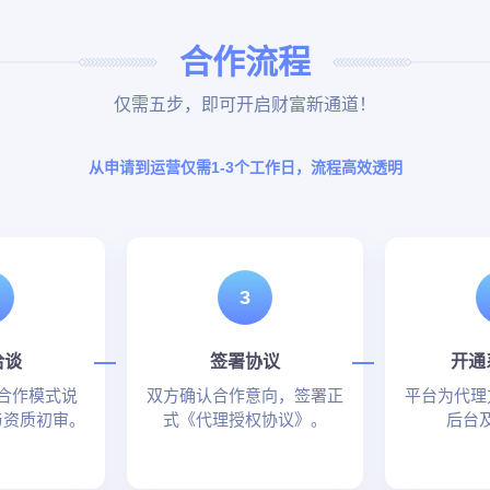
合作流程
仅需五步，即可开启财富新通道！
从申请到运营仅需1-3个工作日，流程高效透明
3
洽谈
签署协议
开通
合作模式说
双方确认合作意向，签署正
平台为代理
与资质初审。
式《代理授权协议》。
后台