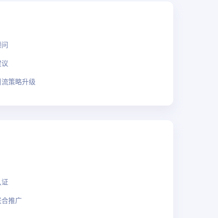
顾问
建议
引流策略升级
认证
联合推广