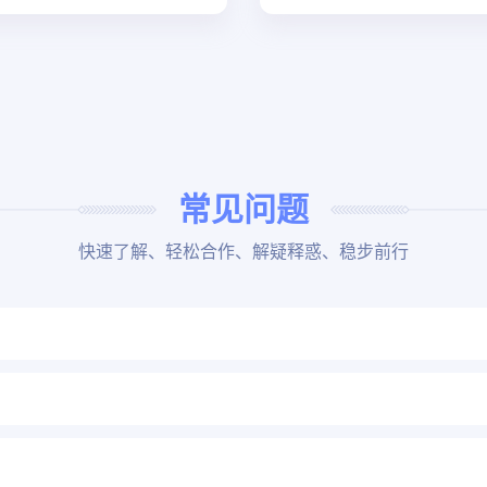
常见问题
快速了解、轻松合作、解疑释惑、稳步前行
并产生投注行为后，火狐体育app会根据投注流水向代理发放相应比例的
何加盟费、代理押金或前期投入。