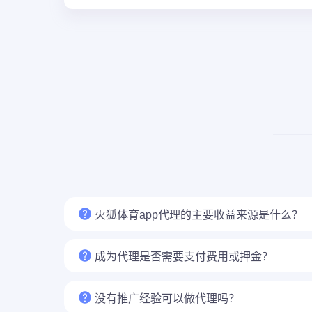
火狐体育app代理的主要收益来源是什么？
代理通过推广火狐体育app发展用户，用户注册、充值
成为代理是否需要支付费用或押金？
不需要。火狐体育app代理体系实行免费加入，无任
没有推广经验可以做代理吗？