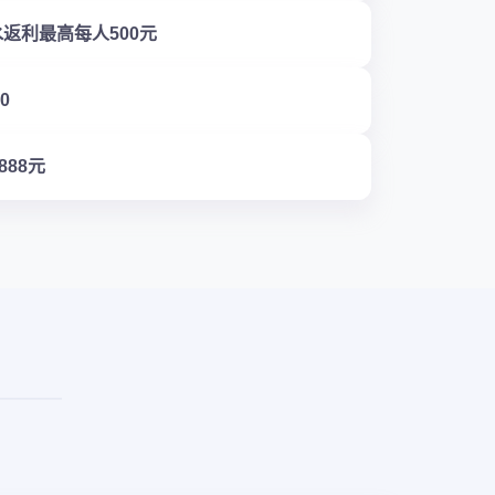
返利最高每人500元
0
888元