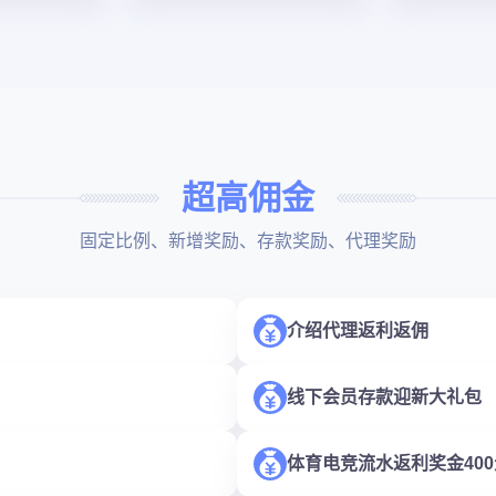
超高佣金
固定比例、新增奖励、存款奖励、代理奖励
介绍代理返利返佣
线下会员存款迎新大礼包
体育电竞流水返利奖金400元