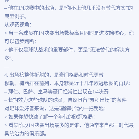
– 他在1/4决赛中的出场，是“你不上他几乎没有替代方案”的
典型例子。
从观赛视角：
> 当一名球员在1/4决赛出场数极高且同时是进攻端核心，你
可以初步判断：
> 他不仅是球队战术的重要部件，更是“无法替代的解决方
案”。
—
4. 出场榜整体折射的，是豪门格局和时代更替
穆勒、梅西排在前列，本身就是近十几年欧冠版图的再现：
– 拜仁、巴萨、皇马等豪门经常性出现在1/4决赛
– 长期效力这些球队的球员，自然具备“累积出场”的条件
对足球爱好者来说，这是理解时代的一把钥匙：
> 如果你想快速了解一个年代的欧冠格局：
> 看某阶段1/4决赛出场最多的是谁，他通常来自那一时代最
具统治力的俱乐部。