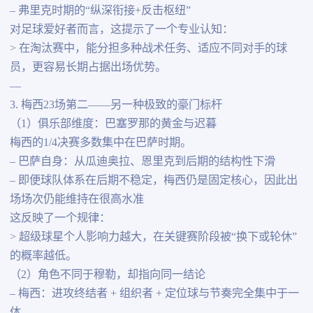
– 弗里克时期的“纵深衔接+反击枢纽”
对足球爱好者而言，这提示了一个专业认知：
> 在淘汰赛中，能分担多种战术任务、适应不同对手的球
员，更容易长期占据出场优势。
—
3. 梅西23场第二——另一种极致的豪门标杆
（1）俱乐部维度：巴塞罗那的黄金与迟暮
梅西的1/4决赛多数集中在巴萨时期。
– 巴萨自身：从瓜迪奥拉、恩里克到后期的结构性下滑
– 即便球队体系在后期不稳定，梅西仍是固定核心，因此出
场场次仍能维持在很高水准
这反映了一个规律：
> 超级球星个人影响力越大，在关键赛阶段被“换下或轮休”
的概率越低。
（2）角色不同于穆勒，却指向同一结论
– 梅西：进攻终结者 + 组织者 + 定位球与节奏完全集中于一
体