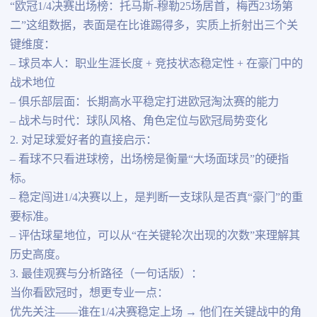
“欧冠1/4决赛出场榜：托马斯-穆勒25场居首，梅西23场第
二”这组数据，表面是在比谁踢得多，实质上折射出三个关
键维度：
– 球员本人：职业生涯长度 + 竞技状态稳定性 + 在豪门中的
战术地位
– 俱乐部层面：长期高水平稳定打进欧冠淘汰赛的能力
– 战术与时代：球队风格、角色定位与欧冠局势变化
2. 对足球爱好者的直接启示：
– 看球不只看进球榜，出场榜是衡量“大场面球员”的硬指
标。
– 稳定闯进1/4决赛以上，是判断一支球队是否真“豪门”的重
要标准。
– 评估球星地位，可以从“在关键轮次出现的次数”来理解其
历史高度。
3. 最佳观赛与分析路径（一句话版）：
当你看欧冠时，想更专业一点：
优先关注——谁在1/4决赛稳定上场 → 他们在关键战中的角