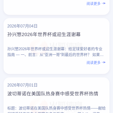
厚的热身赛 这场在克里特岛伊拉克利翁进行的希腊 vs ……
阅读更多
2026年07月04日
孙兴慜2026年世界杯或迎生涯谢幕
孙兴慜2026年世界杯或迎生涯谢幕：给足球爱好者的专业
指南 — 一、前言：从“亚洲一哥”到最后的世界杯？ 如果一
切顺利，1980后、1990后记忆中的“亚洲一哥”——孙兴
阅读更多
慜……
2026年07月01日
波切蒂诺在美国队热身赛中感受世界杯热情
标题：波切蒂诺在美国队热身赛中感受世界杯热情——献给