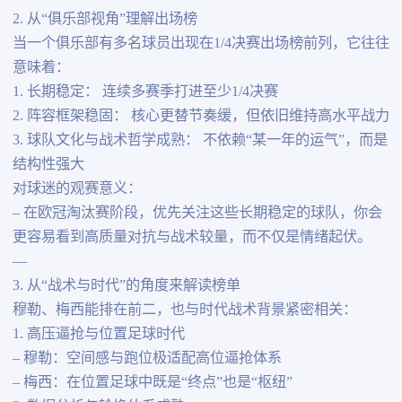
2. 从“俱乐部视角”理解出场榜
当一个俱乐部有多名球员出现在1/4决赛出场榜前列，它往往
意味着：
1. 长期稳定： 连续多赛季打进至少1/4决赛
2. 阵容框架稳固： 核心更替节奏缓，但依旧维持高水平战力
3. 球队文化与战术哲学成熟： 不依赖“某一年的运气”，而是
结构性强大
对球迷的观赛意义：
– 在欧冠淘汰赛阶段，优先关注这些长期稳定的球队，你会
更容易看到高质量对抗与战术较量，而不仅是情绪起伏。
—
3. 从“战术与时代”的角度来解读榜单
穆勒、梅西能排在前二，也与时代战术背景紧密相关：
1. 高压逼抢与位置足球时代
– 穆勒：空间感与跑位极适配高位逼抢体系
– 梅西：在位置足球中既是“终点”也是“枢纽”