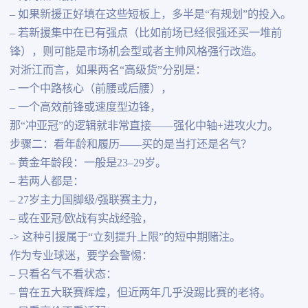
– 如果新援正好填在这些短板上，多半是“有规划”的投入。
– 若新援集中在已有强点（比如前场已经很强还买一堆前
锋），则可能是市场机会型或者主帅风格强行改造。
对浙江而言，如果两名“高级货”分别是：
– 一个中路核心（前腰或后腰），
– 一个高效前锋或速度型边锋，
那“冲亚冠”的逻辑就非常直接——强化中轴+进攻火力。
步骤二：看年龄和履历——买的是当打还是名气？
– 黄金年龄段：一般是23–29岁。
– 若两人都是：
– 27岁主力国脚级/强联赛主力，
– 或在亚冠/欧战有实战经验，
-> 这种引援属于“立刻提升上限”的短中期赌注。
作为专业球迷，要学会警惕：
– 只看名气不看状态：
– 曾在五大联赛辉煌，但近两年几乎没踢比赛的老将。