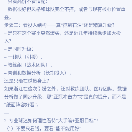
– 只看高价不看适配：
– 数据很好但风格和球队完全不搭，或者与现有核心位置重
叠。
步骤三：看投入结构——真“挖到石油”还是精算升级？
– 是只在这个赛季突然爆买，还是近几年持续稳步加大投
入？
– 是同时升级：
– 一线队（引援）、
– 教练组（战术团队）、
– 青训和数据分析（长期投入），
还是只砸在球员身上？
如果浙江在这次引援之外，还对教练团队、医疗团队、数据
分析做了同步升级，那“亚冠冲击力”才是真的提升，而不是
“纸面阵容好看”。
—
2. 专业球迷如何理性看待“大手笔+亚冠目标”？
（1）不要只看钱，要看“能不能用好”