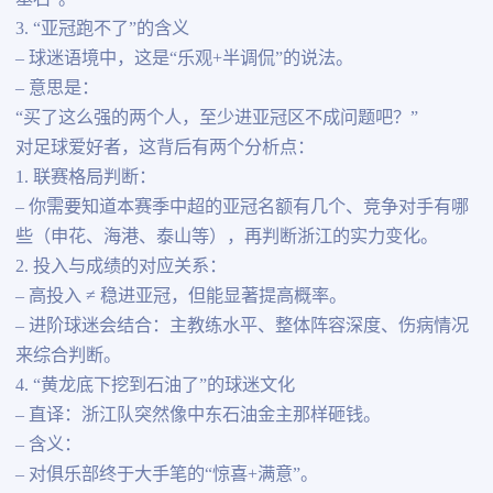
3. “亚冠跑不了”的含义
– 球迷语境中，这是“乐观+半调侃”的说法。
– 意思是：
“买了这么强的两个人，至少进亚冠区不成问题吧？”
对足球爱好者，这背后有两个分析点：
1. 联赛格局判断：
– 你需要知道本赛季中超的亚冠名额有几个、竞争对手有哪
些（申花、海港、泰山等），再判断浙江的实力变化。
2. 投入与成绩的对应关系：
– 高投入 ≠ 稳进亚冠，但能显著提高概率。
– 进阶球迷会结合：主教练水平、整体阵容深度、伤病情况
来综合判断。
4. “黄龙底下挖到石油了”的球迷文化
– 直译：浙江队突然像中东石油金主那样砸钱。
– 含义：
– 对俱乐部终于大手笔的“惊喜+满意”。