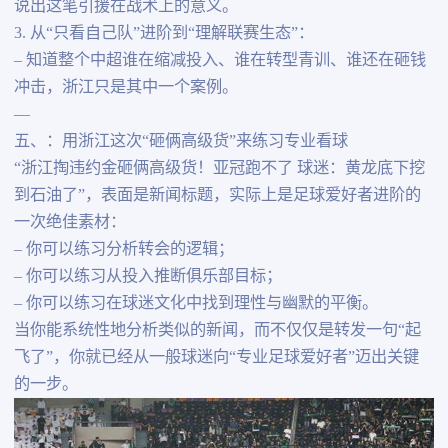
说出这笔引援在战术上的意义。
3. 从“只看自己队”进阶到“理解联赛生态”：
– 知道整个中超谁在缩减投入、谁在转型青训、谁还在砸钱
冲击，浙江只是其中一个案例。
—
五、：用浙江这次“砸俩高级货”来练习专业看球
“浙江掏违约金砸俩高级货！亚冠跑不了 球迷：黄龙底下挖
到石油了”，表面是新闻标题，实际上是足球爱好者进阶的
一次绝佳素材：
– 你可以练习分析转会的逻辑；
– 你可以练习从投入推断俱乐部目标；
– 你可以练习在球迷文化中找到理性与幽默的平衡。
当你能系统性地分析类似的新闻，而不仅仅是转发一句“起
飞了”，你就已经从一般球迷向“专业足球爱好者”迈出关键
的一步。