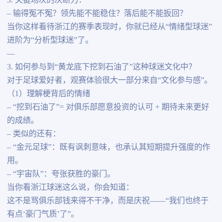
3. 关键场次的决断力：
– 输得冤不冤？领先能不能稳住？落后能不能扳回？
当你这样看待浙江的赛季表现时，你就已经从“情绪型球迷”
进阶为“分析型球迷”了。
—
3. 如何参与到“黄龙底下挖到石油了”这种球迷文化中？
对于足球爱好者，观赛体验很大一部分来自“文化参与感”。
（1）理解梗背后的情绪
– “挖到石油了”= 对俱乐部愿意投资的认可 + 期待未来更好
的成绩。
– 类似的还有：
– “金元足球”：既有讽刺意味，也承认其短期提升强度的作
用。
– “宇宙队”：夸张获胜的豪门。
当你看浙江球迷这么说，你会知道：
这不是骂俱乐部钱来得不干净，而是庆祝——“我们也终于
有点‘豪门气质’了”。