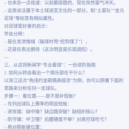
– 也夹杂一点戏谑：以前都挺稳的，现在突然豪气冲天。
– 这类说法属于本土球迷亚文化的一部分，和“土豪队”“金元
足球”等标签有相似属性。
对足球爱好者的启示：
学会分辨：
– 是在发泄情绪（输球时骂“挖到煤了”），
– 还是在表达期待（这次明显是乐观调侃）。
—
三、从这则新闻学“专业看球”：一份进阶指南
1. 如何从转会看出一个俱乐部在干什么？
以浙江这次“掏违约金砸俩高级货”为例，你可以照着下面的
思路来分析任何一支球队。
步骤一：看位置——是不是补短板？
– 先列出球队上赛季的明显短板：
– 进攻端：缺中锋？缺边路突破？缺组织核心？
– 防守端：中卫慢？后腰硬度不够？对高空球吃亏？
– 再对照新援位置：