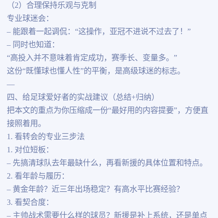
（2）合理保持乐观与克制
专业球迷会：
– 能跟着一起调侃：“这操作，亚冠不进说不过去了！”
– 同时也知道：
“高投入并不意味着肯定成功，赛季长、变量多。”
这份“既懂球也懂人性”的平衡，是高级球迷的标志。
—
四、给足球爱好者的实战建议（总结+归纳）
把本文的重点为你压缩成一份“最好用的内容提要”，方便直
接照着用。
1. 看转会的专业三步法
1. 对位短板：
– 先搞清球队去年最缺什么，再看新援的具体位置和特点。
2. 看年龄与履历：
– 黄金年龄？近三年出场稳定？有高水平比赛经验？
3. 看契合度：
– 主帅战术需要什么样的球员？新援是补上系统，还是单点