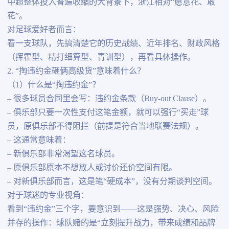
中超整体投入普遍收缩的大背景下，浙江相对“愿意花、敢
花”。
对足球爱好者而言：
看一支球队，先搞清楚它的历史战绩、近年排名、财政风格
（挥霍型、精打细算型、青训型），再看具体操作。
2. “掏违约金砸俩高级货”意味着什么？
（1）什么是“掏违约金”？
– 很多球员合同里会写：违约金条款（Buy-out Clause）。
– 俱乐部只要一次性支付这笔金额，就可以强行“买走”球
员，原俱乐部不得阻拦（前提是符合当地联赛法规）。
– 这通常意味着：
– 新俱乐部非常渴望这名球员。
– 原俱乐部原本不想放人或讨价还价空间有限。
– 对新俱乐部而言，这是笔“硬成本”，没有分期谈判空间。
对于球迷的专业视角：
看到“违约金”三个字，要意识到——这是强势、决心、风险
并存的操作：球队赌的是“立刻提升战力，带来成绩和品牌