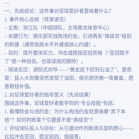
—
一、先给结论：这件事对足球爱好者意味着什么？
1. 事件核心总结（背景速览）
– 主角：浙江队（中超球队，主场黄龙体育中心）
– 关键行为：俱乐部花钱掏违约金，引进两名“高级货”级别
的新援（通常指高水平外援或核心内援）。
– 目的：提升整体实力，冲击或稳固亚冠资格（“亚冠跑不
了”是一种自信、也是球迷的期待）。
– 球迷反应：调侃式欢呼——“黄龙底下挖到石油了”，意思
是：投入大到像突然发现了油田，俱乐部仿佛一夜暴富，愿
意砸钱补强。
2. 对足球爱好者的指导意义（先说结果）
围绕这件事，足球爱好者能学到的“专业技能”包括：
1. 看懂转会与违约金：为什么掏违约金就意味着“真下本
钱”？如何判断某个引援是不是“高级货”？
2. 评估球队投入与目标：从引援动作判断俱乐部的野心——
比如冲击亚冠、稳定前四、保级等。