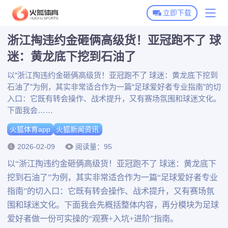
立即下载
浙江掏违约金砸俩高级货！亚冠跑不了 球
火狐体育首页
迷：黄龙底下挖到石油了
火狐体育下载
以“浙江掏违约金砸俩高级货！亚冠跑不了 球迷：黄龙底下挖到
石油了”为例，其实非常适合作为一篇“足球爱好者专业指南”的切
火狐全站APP下载
火狐体育动态
入口：它既有转会操作、战术提升，又有赛场氛围和球迷文化。
火狐体育APP下载
下面我会……
火狐新闻资讯
火狐体育app
火狐新闻资讯
博彩平台推荐
2026-02-09
阅读量：95
以“浙江掏违约金砸俩高级货！亚冠跑不了 球迷：黄龙底下
挖到石油了”为例，其实非常适合作为一篇“足球爱好者专业
指南”的切入口：它既有转会操作、战术提升，又有赛场氛
围和球迷文化。下面我会先概括整体内容，再分模块为足球
爱好者做一份可实操的“观赛+入坑+进阶”指南。