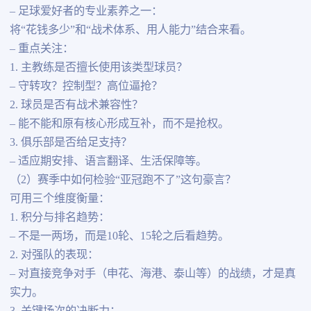
– 足球爱好者的专业素养之一：
将“花钱多少”和“战术体系、用人能力”结合来看。
– 重点关注：
1. 主教练是否擅长使用该类型球员？
– 守转攻？控制型？高位逼抢？
2. 球员是否有战术兼容性？
– 能不能和原有核心形成互补，而不是抢权。
3. 俱乐部是否给足支持？
– 适应期安排、语言翻译、生活保障等。
（2）赛季中如何检验“亚冠跑不了”这句豪言？
可用三个维度衡量：
1. 积分与排名趋势：
– 不是一两场，而是10轮、15轮之后看趋势。
2. 对强队的表现：
– 对直接竞争对手（申花、海港、泰山等）的战绩，才是真
实力。