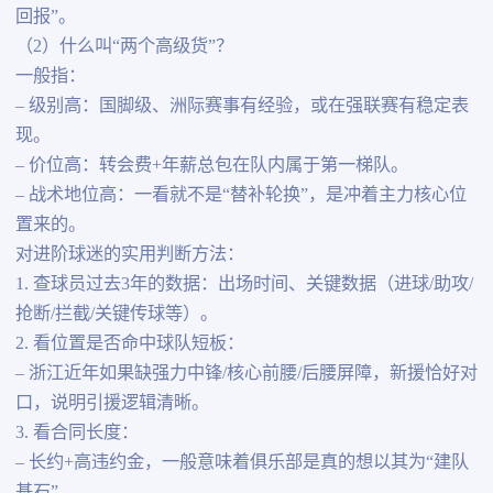
回报”。
（2）什么叫“两个高级货”？
一般指：
– 级别高：国脚级、洲际赛事有经验，或在强联赛有稳定表
现。
– 价位高：转会费+年薪总包在队内属于第一梯队。
– 战术地位高：一看就不是“替补轮换”，是冲着主力核心位
置来的。
对进阶球迷的实用判断方法：
1. 查球员过去3年的数据：出场时间、关键数据（进球/助攻/
抢断/拦截/关键传球等）。
2. 看位置是否命中球队短板：
– 浙江近年如果缺强力中锋/核心前腰/后腰屏障，新援恰好对
口，说明引援逻辑清晰。
3. 看合同长度：
– 长约+高违约金，一般意味着俱乐部是真的想以其为“建队
基石”。