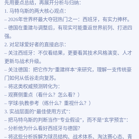
先用要点总结，再展开分析与归纳：
1. 马特乌斯的两大核心观点：
– 2026年世界杯最大夺冠热门之一：西班牙，有实力捧杯。
– 德国在重建与调整后，有现实可能重返世界前列、打进四
强。
2. 对足球爱好者的直接启示：
– 关注西班牙：不仅看结果，更要看其技术风格演变、人才
更新与战术升级。
– 关注德国：把它作为“重建样本”来研究，理解一支传统豪
门如何从低谷走向复苏。
– 将这类权威预测转化为：
– 观赛侧重点（看什么？怎么看？）
– 学球/执教参考（练什么？重视什么？）
3. 实战层面的“最佳使用方式”：
– 把马特乌斯的判断当作“专业假设”，而不是“玄学预言”：
– 分析他为什么看好西班牙与德国？
– 将这些分析拆解为球员结构、战术体系、淘汰赛心态、青