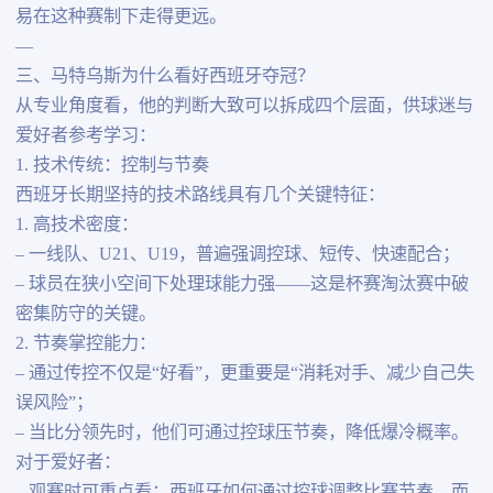
易在这种赛制下走得更远。
—
三、马特乌斯为什么看好西班牙夺冠？
从专业角度看，他的判断大致可以拆成四个层面，供球迷与
爱好者参考学习：
1. 技术传统：控制与节奏
西班牙长期坚持的技术路线具有几个关键特征：
1. 高技术密度：
– 一线队、U21、U19，普遍强调控球、短传、快速配合；
– 球员在狭小空间下处理球能力强——这是杯赛淘汰赛中破
密集防守的关键。
2. 节奏掌控能力：
– 通过传控不仅是“好看”，更重要是“消耗对手、减少自己失
误风险”；
– 当比分领先时，他们可通过控球压节奏，降低爆冷概率。
对于爱好者：
– 观赛时可重点看：西班牙如何通过控球调整比赛节奏，而