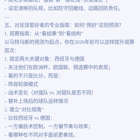
– 简化多余脚法，强调“第一脚处理+快速推进”；
– 设定清晰的队规，比如防守回撤线、边路回防责任。
—
五、对足球爱好者的专业指南：如何“用好”这则预测？
1. 观赛指南：从“看结果”到“看结构”
以马特乌斯的预测为起点，你在2026年前可以这样提升观赛
层次：
1. 锁定两大关键对象：西班牙与德国
– 关注他们在欧洲杯、欧国联、预选赛中的表现；
– 看的不只是比分，而是：
– 阵容轮换模式
– 战术变化（对强队 vs. 对弱队是否不同）
– 替补上场后的球队运转情况
2. 建立“对比视角”
– 比较西班牙 vs 德国：
– 一方偏技术控制，一方偏节奏与效率；
– 看哪种在不同对手面前更奏效。