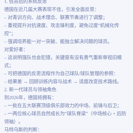
1. 低谷后的系统反思
德国在近几届大赛表现不佳，引发全面反思：
– 对青训方向、战术理念、联赛节奏进行了调整；
– 重视提升对抗速度、攻击锋利度，避免过度“机械化传
控”；
– 强调培养能一对一突破、能独立解决问题的球员。
对爱好者：
– 这说明强队也会犯错，关键是有没有勇气重新审视旧模
式；
– 可把德国的反思流程作为自己球队/球队管理的参照：
– 结果差 → 回顾训练内容与战术 → 适度改变技术路线。
2. 新一代球员与领袖角色
到2026年，德国将拥有：
– 一批在五大联赛顶级俱乐部效力的中场、前锋与后卫；
– 一两位核心球员自然成长为“球队脊梁”（中场核心 + 后防
领袖）。
马特乌斯的判断：