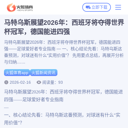
立即下载
马特乌斯展望2026年：西班牙将夺得世界
火狐体育首页
杯冠军，德国能进四强
火狐体育下载
马特乌斯展望2026年：西班牙将夺得世界杯冠军，德国能进四
强——足球爱好者专业指南 — 一、核心结论先看：马特乌斯这
火狐全站APP下载
火狐体育动态
番预测，对球迷有什么“实用价值”？ 先用要点总结，再展开分析
火狐体育APP下载
与归纳……
火狐新闻资讯
火狐体育app
火狐新闻资讯
博彩平台推荐
2026-02-16
阅读量：93
马特乌斯展望2026年：西班牙将夺得世界杯冠军，德国能进
四强——足球爱好者专业指南
—
一、核心结论先看：马特乌斯这番预测，对球迷有什么“实
用价值”？