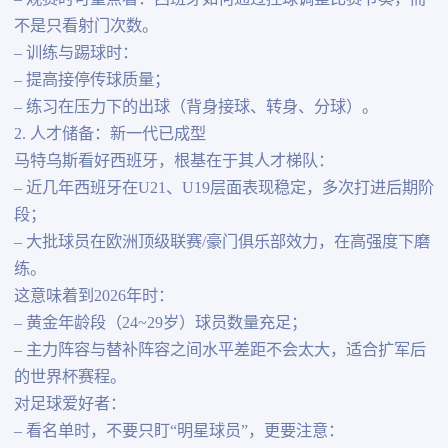
不是只看射门次数。
– 训练与踢球时：
– 提高接停传球质量；
– 练习在压力下的出球（背身接球、转身、分球）。
2. 人才储备：新一代已成型
马特乌斯看好西班牙，根基在于其人才梯队：
– 近几年西班牙在U21、U19层面表现稳定，多次打进后期阶
段；
– 大批球员在欧洲顶级联赛/豪门俱乐部效力，在高强度下磨
练。
这意味着到2026年时：
– 黄金年龄段（24~29岁）球员数量充足；
– 主力阵容与替补阵容之间水平差距不会太大，适合扩军后
的世界杯赛程。
对足球爱好者：
– 看名单时，不要只盯“明星球员”，更要注意：