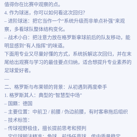
值得你在比赛中观察的点。
4. 作为球迷，你可以如何看这次回归？
– 进阶球迷：把它当作一个“系统升级而非单点补强”来观
察，多看球队整体结构变化。
– 战术小白：把注意力放在格罗斯拿球前后的队友移动，能
明显感到“有人指挥”的味道。
下面用专业又尽量好懂的方式，系统拆解这次回归，并在末
尾给出观赛与学习的最佳要点归纳，适合想提升专业素养的
足球爱好者。
—
二、格罗斯与布莱顿的背景：从初遇到再度牵手
1. 格罗斯其人：典型的“智慧型中场”
– 国籍：德国
– 主要位置：中前卫 / 前腰 / 伪边前腰，有时客串拖后组织
– 技术标签：
– 传球视野极佳，擅长提前思考和预判
– 定位球脚法精准：角球、前场任意球、传中质量稳定