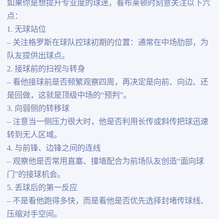
如果你是想提升专业度的球迷，看布莱顿时刻意关注以下六
点：
1. 无球站位
– 关注格罗斯在球队控球初期的位置：通常在中场肋部，为
队友提供出球点。
2. 接球前的扫视与转身
– 看他接球前是否频繁观察四周，再决定是向前、向边、还
是回做，这就是顶级中场的“预判”。
3. 向弱侧的转移球
– 注意当一侧压力很大时，他是否利用长传或斜传把球迅速
转到无人区域。
4. 与前锋、边锋之间的连线
– 观察他是否常用直塞、撞墙配合为前场队友创造“面向球
门”的接球机会。
5. 丢球后的第一反应
– 不是看他跑得多快，而是看他是否优先选择封堵传球线、
压缩对手空间。