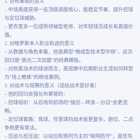
1. 对布莱顿的意义
– 中场再度获得一名顶级调度核心，能稳定节奏、提升控球
与定位球威胁。
– 更衣室多一位成熟领袖型老将，对年轻球员成长有直接价
值。
2. 对格罗斯本人职业轨迹的意义
– 从数据与角色来看，他是典型“晚成型技术型中场”，这次
回归是“高光二次加盟”的经典模板。
– 对热爱战术的球迷而言，是观察中后期职业生涯如何转型
为“场上教练”的绝佳案例。
3. 对战术与观赛的意义（送给战术爱好者）
– 他的回归会强化布莱顿的：
– 控球组织：从后场到前场的“接应—转身—分边”会更流
畅。
– 定位球套路：角球、任意球的战术板更复杂，跑位、二点
争抢更有章法。
– 压迫与反压迫：以站位和预判为主的“聪明防守”，是优先