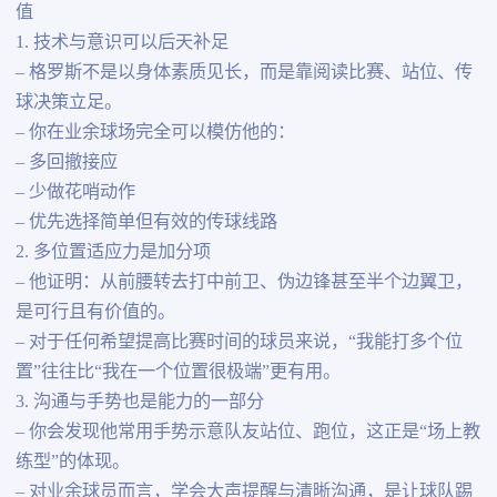
值
1. 技术与意识可以后天补足
– 格罗斯不是以身体素质见长，而是靠阅读比赛、站位、传
球决策立足。
– 你在业余球场完全可以模仿他的：
– 多回撤接应
– 少做花哨动作
– 优先选择简单但有效的传球线路
2. 多位置适应力是加分项
– 他证明：从前腰转去打中前卫、伪边锋甚至半个边翼卫，
是可行且有价值的。
– 对于任何希望提高比赛时间的球员来说，“我能打多个位
置”往往比“我在一个位置很极端”更有用。
3. 沟通与手势也是能力的一部分
– 你会发现他常用手势示意队友站位、跑位，这正是“场上教
练型”的体现。
– 对业余球员而言，学会大声提醒与清晰沟通，是让球队踢