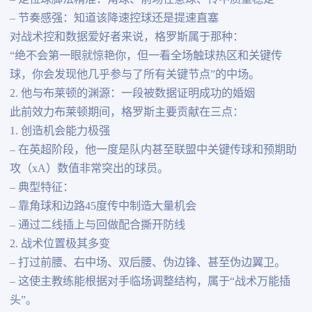
– 节奏感强：知道该降速控球还是提速直塞
对战术控和数据爱好者来说，格罗斯属于那种：
“绝不会第一眼就惊艳你，但一看全场触球热区和关键传
球，你会发现他几乎参与了所有关键节点”的中场。
2. 他与布莱顿的渊源：一段被数据证明成功的婚姻
此前效力布莱顿期间，格罗斯主要贡献在三点：
1. 创造机会能力极强
– 在英超阶段，他一度是队内甚至联盟中关键传球和预期助
攻（xA）数值非常突出的球员。
– 典型特征：
– 靠角球和边路45度传中制造大量机会
– 通过二线插上与回做配合撕开防线
2. 战术位置极其多变
– 打过前腰、右中场、双后腰、伪边锋、甚至伪边翼卫。
– 这使主教练能根据对手临场调整结构，属于“战术万能插
头”。