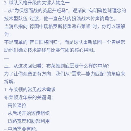
3. 球队风格升级的关键人物之一
– 从“为保级而战的英超升班马”，逐渐向“有明确控球理念的
技术型队伍”过渡，他一直在队内扮演战术传声筒角色。
当消息指向“德国中场格罗斯将重返布莱顿”时，你可以理解
为：
不是简单的“昔日旧将回归”，而是球队重新拿回一个曾经帮
助他们确立技术路线与比赛气质的核心拼图。
—
三、从这次回归看：布莱顿到底需要什么样的中场？
为了让你观赛更有方向，我们从“需求—能力匹配”的角度来
拆解。
1. 布莱顿的常见战术需求
布莱顿近年来的关键词：
– 高位逼抢
– 从后场开始短传组织
– 边路宽度和肋部利用
– 中场需要有能：