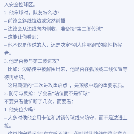
入安全控球区。
2. 他拿球时，队友怎么动？
– 前锋会斜线拉边或突然前插
– 边锋会从边线向内侧收，准备接“第二脚传球”
– 这能让你看到：
– 他不仅是传球的人，还是决定“别人往哪跑”的隐性指挥
者。
3. 他是否参与第二波进攻？
– 比如：边路传中被解围出来，他是否在弧顶或二线位置等
待再组织。
– 这是典型的“二次进攻重启点”，是顶级中场的重要素质。
2. 防守与反抢：学会看“站位而不是铲球”
不要只看他铲断了几次，而要看：
1. 他失位少吗？
– 大多时候他会用卡位和封锁传球线来防守，而不是激进上
抢。