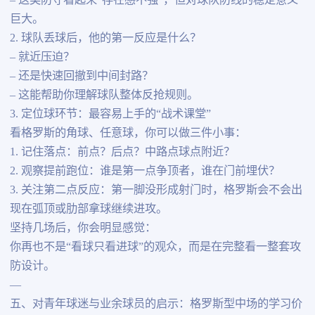
– 这类防守看起来“存在感不强”，但对球队防线的稳定意义
巨大。
2. 球队丢球后，他的第一反应是什么？
– 就近压迫？
– 还是快速回撤到中间封路？
– 这能帮助你理解球队整体反抢规则。
3. 定位球环节：最容易上手的“战术课堂”
看格罗斯的角球、任意球，你可以做三件小事：
1. 记住落点：前点？后点？中路点球点附近？
2. 观察提前跑位：谁是第一点争顶者，谁在门前埋伏？
3. 关注第二点反应：第一脚没形成射门时，格罗斯会不会出
现在弧顶或肋部拿球继续进攻。
坚持几场后，你会明显感觉：
你再也不是“看球只看进球”的观众，而是在完整看一整套攻
防设计。
—
五、对青年球迷与业余球员的启示：格罗斯型中场的学习价