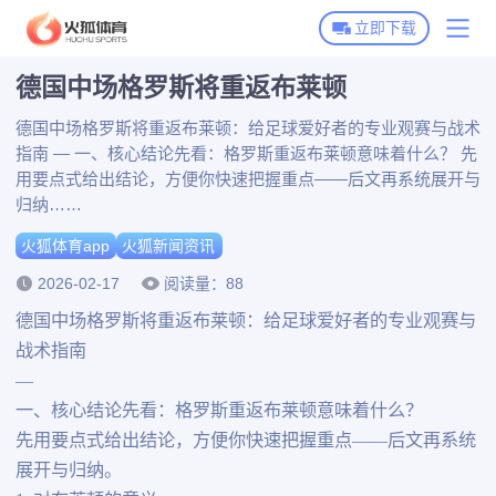
立即下载
德国中场格罗斯将重返布莱顿
火狐体育首页
德国中场格罗斯将重返布莱顿：给足球爱好者的专业观赛与战术
火狐体育下载
指南 — 一、核心结论先看：格罗斯重返布莱顿意味着什么？ 先
用要点式给出结论，方便你快速把握重点——后文再系统展开与
火狐全站APP下载
火狐体育动态
归纳……
火狐体育APP下载
火狐体育app
火狐新闻资讯
火狐新闻资讯
2026-02-17
阅读量：88
博彩平台推荐
德国中场格罗斯将重返布莱顿：给足球爱好者的专业观赛与
战术指南
—
一、核心结论先看：格罗斯重返布莱顿意味着什么？
先用要点式给出结论，方便你快速把握重点——后文再系统
展开与归纳。