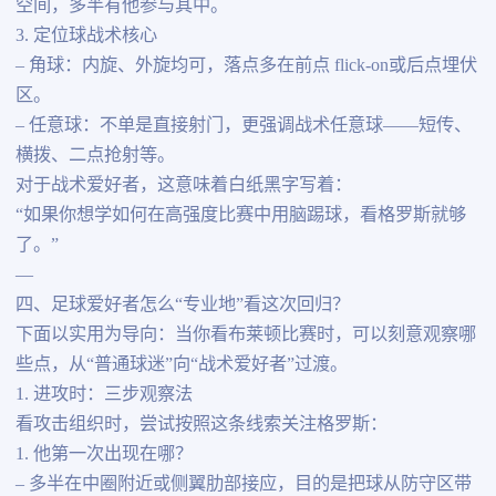
空间，多半有他参与其中。
3. 定位球战术核心
– 角球：内旋、外旋均可，落点多在前点 flick-on或后点埋伏
区。
– 任意球：不单是直接射门，更强调战术任意球——短传、
横拨、二点抢射等。
对于战术爱好者，这意味着白纸黑字写着：
“如果你想学如何在高强度比赛中用脑踢球，看格罗斯就够
了。”
—
四、足球爱好者怎么“专业地”看这次回归？
下面以实用为导向：当你看布莱顿比赛时，可以刻意观察哪
些点，从“普通球迷”向“战术爱好者”过渡。
1. 进攻时：三步观察法
看攻击组织时，尝试按照这条线索关注格罗斯：
1. 他第一次出现在哪？
– 多半在中圈附近或侧翼肋部接应，目的是把球从防守区带