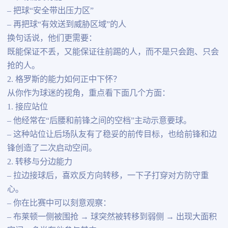
– 把球“安全带出压力区”
– 再把球“有效送到威胁区域”的人
换句话说，他们更需要：
既能保证不丢，又能保证往前踢的人，而不是只会跑、只会
抢的人。
2. 格罗斯的能力如何正中下怀？
从你作为球迷的视角，重点看下面几个方面：
1. 接应站位
– 他经常在“后腰和前锋之间的空档”主动示意要球。
– 这种站位让后场队友有了稳妥的前传目标，也给前锋和边
锋创造了二次启动空间。
2. 转移与分边能力
– 拉边接球后，喜欢反方向转移，一下子打穿对方防守重
心。
– 你在比赛中可以刻意观察：
– 布莱顿一侧被围抢 → 球突然被转移到弱侧 → 出现大面积