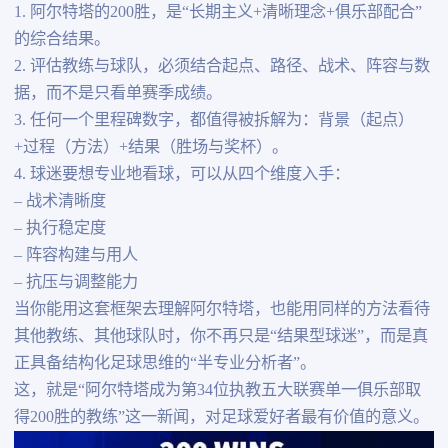
1. 阿尔特塔的200胜，是“长期主义+清晰理念+俱乐部配合”
的综合结果。
2. 评估教练与球队，必须结合起点、路径、战术、阵容与数
据，而不是只看单赛季成绩。
3. 任何一个里程碑数字，都值得被拆解为：背景（起点）
+过程（方法）+结果（胜场与奖杯）。
4. 球迷要想专业地看球，可以从四个维度入手：
– 战术清晰度
– 执行稳定度
– 阵容构建与用人
– 抗压与调整能力
当你能用这套框架去理解阿尔特塔，也能用同样的方法看待
其他教练、其他球队时，你不再只是“结果型球迷”，而是真
正具备结构化足球思维的“半专业分析者”。
这，就是“阿尔特塔成为第34位执教五大联赛单一俱乐部取
得200胜的教练”这一新闻，对足球爱好者最有价值的意义。