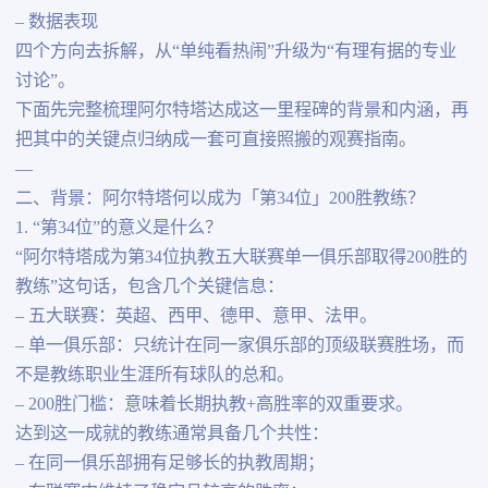
– 数据表现
四个方向去拆解，从“单纯看热闹”升级为“有理有据的专业
讨论”。
下面先完整梳理阿尔特塔达成这一里程碑的背景和内涵，再
把其中的关键点归纳成一套可直接照搬的观赛指南。
—
二、背景：阿尔特塔何以成为「第34位」200胜教练？
1. “第34位”的意义是什么？
“阿尔特塔成为第34位执教五大联赛单一俱乐部取得200胜的
教练”这句话，包含几个关键信息：
– 五大联赛：英超、西甲、德甲、意甲、法甲。
– 单一俱乐部：只统计在同一家俱乐部的顶级联赛胜场，而
不是教练职业生涯所有球队的总和。
– 200胜门槛：意味着长期执教+高胜率的双重要求。
达到这一成就的教练通常具备几个共性：
– 在同一俱乐部拥有足够长的执教周期；