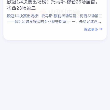
欧冠1/4决赛出场榜：托马斯-穆勒25场居首，
梅西23场第二
欧冠1/4决赛出场榜：托马斯-穆勒25场居首，梅西23场第二
——献给足球爱好者的专业观赛指南 — 一、先给足球迷的
总结结论 1. 从一项数据看本质： “欧冠1/4决赛出场榜……
阅读更多