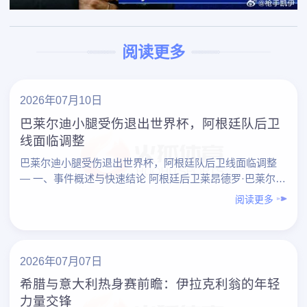
阅读更多
2026年07月10日
巴莱尔迪小腿受伤退出世界杯，阿根廷队后卫
线面临调整
巴莱尔迪小腿受伤退出世界杯，阿根廷队后卫线面临调整
— 一、事件概述与快速结论 阿根廷后卫莱昂德罗·巴莱尔迪
因小腿受伤无缘世界杯，这一变故直接打破了原本趋于……
阅读更多
2026年07月07日
希腊与意大利热身赛前瞻：伊拉克利翁的年轻
力量交锋