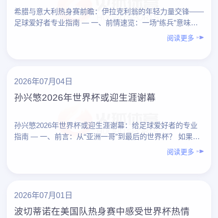
希腊与意大利热身赛前瞻：伊拉克利翁的年轻力量交锋——
足球爱好者专业指南 — 一、前情速览：一场“练兵”意味浓
厚的热身赛 这场在克里特岛伊拉克利翁进行的希腊 vs ……
阅读更多
2026年07月04日
孙兴慜2026年世界杯或迎生涯谢幕
孙兴慜2026年世界杯或迎生涯谢幕：给足球爱好者的专业
指南 — 一、前言：从“亚洲一哥”到最后的世界杯？ 如果一
切顺利，1980后、1990后记忆中的“亚洲一哥”——孙兴
阅读更多
慜……
2026年07月01日
波切蒂诺在美国队热身赛中感受世界杯热情