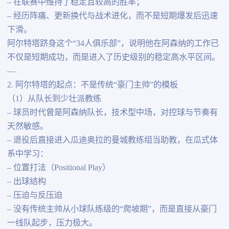
– 在联赛中维持了稳定且较高的胜率；
– 经历阵痛、更新换代与战术进化，而不是短期爆发后迅速
下滑。
阿尔特塔跻身这个“34人俱乐部”，说明他在阿森纳的工作已
不仅是短期成功，而是进入了历史级别的稳定高水平区间。
—
2. 阿尔特塔的起点：不是传统“豪门主帅”的模板
（1）从队长到少壮派教练
– 球员时代曾是阿森纳队长，技术型中场，对控球与节奏有
天然敏感。
– 退役后直接进入瓜迪奥拉的曼城教练组当助教，在瓜式体
系中学习：
– 位置打法（Positional Play）
– 出球结构
– 压迫与反压迫
– 没有传统主帅从小球队练级的“爬坡期”，而是直接从豪门
一线队起步，压力极大。