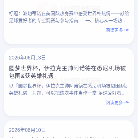
标题：波切蒂诺在美国队热身赛中感受世界杯热情——献给
足球爱好者的专业观赛与参与指南 — 一、核心从一场热身
赛，看懂「世界杯热情」的专业要素 波切蒂诺在美国
阅读更多
队……
2026年06月13日
圆梦世界杯，伊拉克主帅阿诺德在悉尼机场被
包围&获英雄礼遇
以「圆梦世界杯，伊拉克主帅阿诺德在悉尼机场被包围&获
英雄礼遇」为题，可以把这次事件当作一堂“足球爱好者专
业进阶课”：既是对一段励志故事的梳理，也是对如何科
阅读更多
学……
2026年06月10日