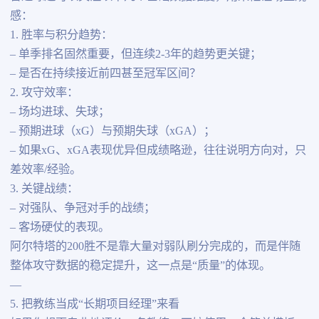
感：
1. 胜率与积分趋势：
– 单季排名固然重要，但连续2-3年的趋势更关键；
– 是否在持续接近前四甚至冠军区间？
2. 攻守效率：
– 场均进球、失球；
– 预期进球（xG）与预期失球（xGA）；
– 如果xG、xGA表现优异但成绩略逊，往往说明方向对，只
差效率/经验。
3. 关键战绩：
– 对强队、争冠对手的战绩；
– 客场硬仗的表现。
阿尔特塔的200胜不是靠大量对弱队刷分完成的，而是伴随
整体攻守数据的稳定提升，这一点是“质量”的体现。
—
5. 把教练当成“长期项目经理”来看