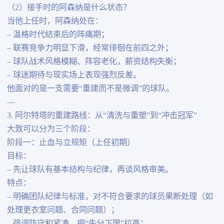
（2）接手时的阿森纳是什么状态？
当他上任时，阿森纳处在：
– 温格时代结束后的阵痛期；
– 联赛竞争力明显下滑，经常徘徊在前四之外；
– 球队战术风格模糊、阵容老化，薪资结构失衡；
– 球迷期待与现实场上表现强烈反差。
他面对的是一支需要“重建而不是微调”的球队。
—
3. 阿尔特塔的重建路线：从“清洗与重塑”到“冲击冠军”
大致可以分为三个阶段：
阶段一：止血与立规矩（上任初期）
目标：
– 先让球队有基本结构与纪律，再谈风格审美。
特点：
– 明确团队纪律与标准，对不符合要求的球员果断处理（如
处理更衣室问题、合同问题）；
– 强调防守和紧凑，把“失分下限”拉高；