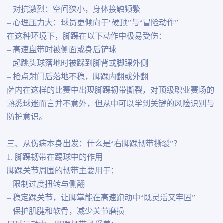
– 对抗激烈：空间狭小，身体接触频繁
– 心理压力大：球员更倾向于“硬顶”与“冒险动作”
在这种环境下，脚踝在以下动作中极易受伤：
– 高速盘带时被侧面或身后铲球
– 起跳头球落地时被踩到脚背或脚踝外侧
– 抢点射门后落地不稳，脚踝内翻或外翻
萨内在这样的比赛中出现脚踝韧带撕裂，对顶级职业赛场的
熟悉球迷而言并不意外，但从中可以学到关键的风险识别与
防护意识。
—
三、从伤病本身出发：什么是“右脚踝韧带撕裂”？
1. 脚踝韧带在踢球中的作用
脚踝关节周围的韧带主要用于：
– 限制过度扭转与侧翻
– 稳定踝关节，让脚掌能在高速跑动中“既灵活又牢固”
– 保护肌腱和软骨，减少关节磨损