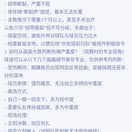
– 韧带断裂，严重不稳
– 常伴随“断裂声”感觉，基本无法负重
– 多数情况下需要3个月以上，甚至手术治疗
公告只写“韧带撕裂”但不写分级，多是出于：
– 保留空间，避免外界对球队与球员压力过大
– 给康复留余地，以便后续“伤愈提前归队”被视作积极信号
3. 如何从画面大致判断伤情严重度？（观赛时的专业视角）
球迷可以从以下几个画面细节做非专业、仅供参考的判断：
– 受伤瞬间：脚踝是否出现明显反常扭曲；是被踩踏还是非
对抗落地
– 球员表情：强烈痛苦、无法站立多倾向中重度
– 离场方式：
– 自己一瘸一拐走下，多为轻中度
– 需要队友搀扶或担架，多为中重度
– 现场处理：
– 立刻冰敷、加压包扎
– 是否立刻换人（说明队医判断无法带伤继续）