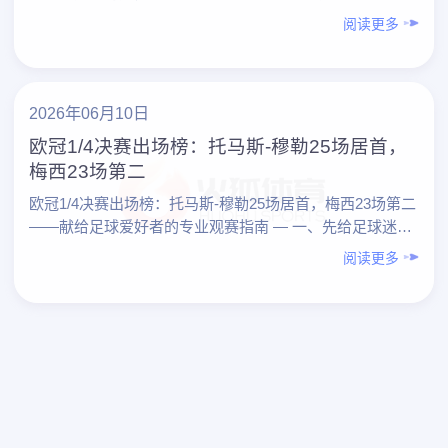
业进阶课”：既是对一段励志故事的梳理，也是对如何科
阅读更多
学……
2026年06月10日
欧冠1/4决赛出场榜：托马斯-穆勒25场居首，
梅西23场第二
欧冠1/4决赛出场榜：托马斯-穆勒25场居首，梅西23场第二
——献给足球爱好者的专业观赛指南 — 一、先给足球迷的
总结结论 1. 从一项数据看本质： “欧冠1/4决赛出场榜……
阅读更多