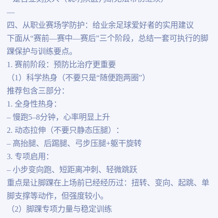
—
四、从职业赛场学防护：给业余足球爱好者的实用建议
下面从“赛前—赛中—赛后”三个阶段，总结一套可执行的脚
踝保护与训练要点。
1. 赛前阶段：预防比治疗更重要
（1）科学热身（不要只是“随便跑两圈”）
推荐包含三部分：
1. 全身性热身：
– 慢跑5–8分钟，心率明显上升
2. 动态拉伸（不要只静态压腿）：
– 高抬腿、后踢腿、弓步压腿+躯干旋转
3. 专项启用：
– 小步变向跑、短距离冲刺、轻微跳跃
重点是让脚踝在上场前已经经历过：扭转、变向、起跳、单
脚支撑等动作，但强度较小。
（2）脚踝专项力量与稳定训练