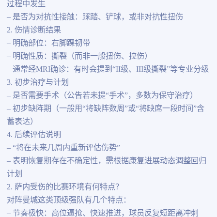
过程中发生
– 是否为对抗性接触：踩踏、铲球，或非对抗性扭伤
2. 伤情诊断结果
– 明确部位：右脚踝韧带
– 明确性质：撕裂（而非一般扭伤、拉伤）
– 通常经MRI确诊：有时会提到“II级、III级撕裂”等专业分级
3. 初步治疗与计划
– 是否需要手术（公告若未提“手术”，多数为保守治疗）
– 初步缺阵期（一般用“将缺阵数周”或“将缺席一段时间”含
蓄表达）
4. 后续评估说明
– “将在未来几周内重新评估伤势”
– 表明恢复期存在不确定性，需根据康复进展动态调整回归
计划
2. 萨内受伤的比赛环境有何特点？
对阵曼城这类顶级强队有几个特点：
– 节奏极快：高位逼抢、快速推进，球员反复短距离冲刺