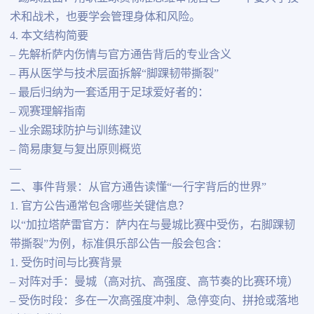
术和战术，也要学会管理身体和风险。
4. 本文结构简要
– 先解析萨内伤情与官方通告背后的专业含义
– 再从医学与技术层面拆解“脚踝韧带撕裂”
– 最后归纳为一套适用于足球爱好者的：
– 观赛理解指南
– 业余踢球防护与训练建议
– 简易康复与复出原则概览
—
二、事件背景：从官方通告读懂“一行字背后的世界”
1. 官方公告通常包含哪些关键信息？
以“加拉塔萨雷官方：萨内在与曼城比赛中受伤，右脚踝韧
带撕裂”为例，标准俱乐部公告一般会包含：
1. 受伤时间与比赛背景
– 对阵对手：曼城（高对抗、高强度、高节奏的比赛环境）
– 受伤时段：多在一次高强度冲刺、急停变向、拼抢或落地