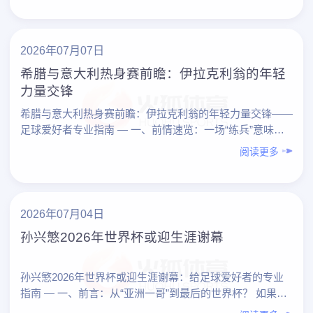
2026年07月07日
希腊与意大利热身赛前瞻：伊拉克利翁的年轻
力量交锋
希腊与意大利热身赛前瞻：伊拉克利翁的年轻力量交锋——
足球爱好者专业指南 — 一、前情速览：一场“练兵”意味浓
厚的热身赛 这场在克里特岛伊拉克利翁进行的希腊 vs ……
阅读更多
2026年07月04日
孙兴慜2026年世界杯或迎生涯谢幕
孙兴慜2026年世界杯或迎生涯谢幕：给足球爱好者的专业
指南 — 一、前言：从“亚洲一哥”到最后的世界杯？ 如果一
切顺利，1980后、1990后记忆中的“亚洲一哥”——孙兴