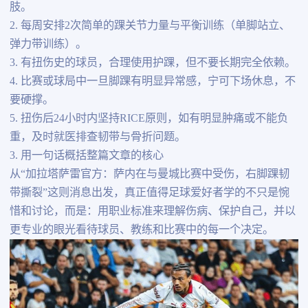
肢。
2. 每周安排2次简单的踝关节力量与平衡训练（单脚站立、
弹力带训练）。
3. 有扭伤史的球员，合理使用护踝，但不要长期完全依赖。
4. 比赛或球局中一旦脚踝有明显异常感，宁可下场休息，不
要硬撑。
5. 扭伤后24小时内坚持RICE原则，如有明显肿痛或不能负
重，及时就医排查韧带与骨折问题。
3. 用一句话概括整篇文章的核心
从“加拉塔萨雷官方：萨内在与曼城比赛中受伤，右脚踝韧
带撕裂”这则消息出发，真正值得足球爱好者学的不只是惋
惜和讨论，而是：用职业标准来理解伤病、保护自己，并以
更专业的眼光看待球员、教练和比赛中的每一个决定。