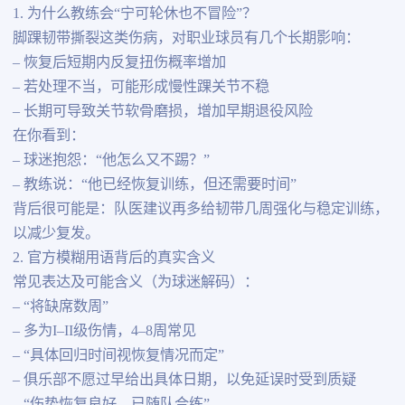
1. 为什么教练会“宁可轮休也不冒险”？
脚踝韧带撕裂这类伤病，对职业球员有几个长期影响：
– 恢复后短期内反复扭伤概率增加
– 若处理不当，可能形成慢性踝关节不稳
– 长期可导致关节软骨磨损，增加早期退役风险
在你看到：
– 球迷抱怨：“他怎么又不踢？”
– 教练说：“他已经恢复训练，但还需要时间”
背后很可能是：队医建议再多给韧带几周强化与稳定训练，
以减少复发。
2. 官方模糊用语背后的真实含义
常见表达及可能含义（为球迷解码）：
– “将缺席数周”
– 多为I–II级伤情，4–8周常见
– “具体回归时间视恢复情况而定”
– 俱乐部不愿过早给出具体日期，以免延误时受到质疑
– “伤势恢复良好，已随队合练”