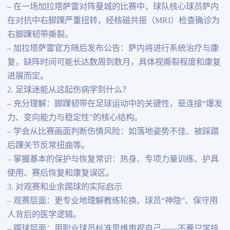
– 在一场加拉塔萨雷对阵曼城的比赛中，球队核心球员萨内
在对抗中右脚踝严重扭转，经核磁共振（MRI）检查确诊为
右脚踝韧带撕裂。
– 加拉塔萨雷官方随后发布公告：萨内将进行系统治疗与康
复，缺阵时间可能长达数周到数月，具体视撕裂程度和康复
进展而定。
2. 足球迷能从这起伤病学到什么？
– 充分理解：脚踝韧带在足球运动中的关键性，是连接“爆发
力、变向能力与稳定性”的核心结构。
– 学会从比赛画面判断伤情风险：如落地姿势不佳、被踩踏
后踝关节反常扭曲等。
– 掌握基本的保护与恢复常识：热身、专项力量训练、护具
使用、赛后恢复和康复误区。
3. 对观赛和业余踢球的实际启示
– 观赛层面：更专业地理解教练轮换、球员“神隐”、保守用
人背后的医学逻辑。
– 踢球层面：用职业球员标准思维审视自己——不要只学技