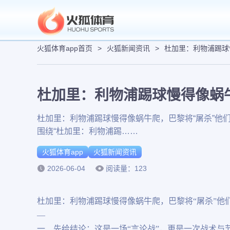
火狐体育app首页
>
火狐新闻资讯
>
杜加里：利物浦踢球
杜加里：利物浦踢球慢得像蜗
杜加里：利物浦踢球慢得像蜗牛爬，巴黎将“屠杀”他
围绕“杜加里：利物浦踢……
火狐体育app
火狐新闻资讯
2026-06-04
阅读量：123
杜加里：利物浦踢球慢得像蜗牛爬，巴黎将“屠杀”他
—
一、先给结论：这是一场“言论战”，更是一次战术与