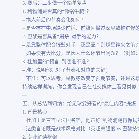
3. 赛后：三步做一个简单复盘
1. 利物浦是否真的“像蜗牛爬”？
– 换人前后的节奏变化如何？
– 是否存在中场缺少前插、前锋回撤过深导致推进慢
2. 巴黎是否具备“屠杀”对手的能力？
– 是靠整体配合摧毁对手，还是靠个别球星神来之笔
– 如果没有大比分，是因为什么环节出问题？（例如
3. 杜加里的“预言”到底准不准？
– 准：说明他抓对了节奏和对位的关键；
– 不准：可以思考，是教练改变了预期节奏，还是这
持续这样训练，你会发现自己在社交媒体上看见类似“
—
五、从总结到归纳：给足球爱好者的“最佳内容”提炼
1. 背景核心
– 杜加里是直言型法国名宿，他声称“利物浦踢得像
– 这类言论既是战术风格对比（英超高强度 vs 巴
2. 专业解读框架