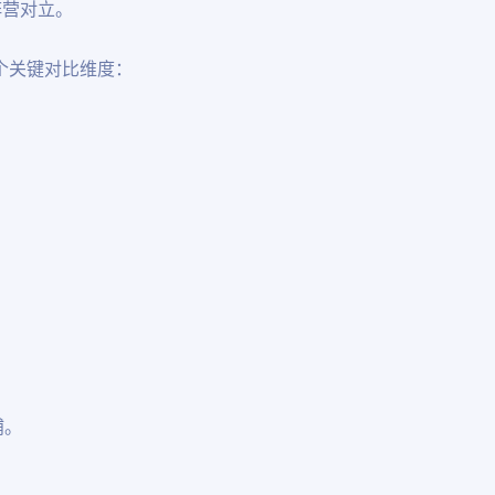
阵营对立。
个关键对比维度：
浦。