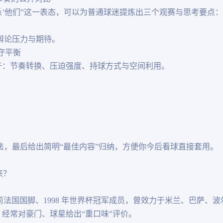
杀’他们”这一表态，可以为普通球迷提炼出三个观赛与思考要点：
舆论压力与期待。
攻守平衡
在于：节奏转换、压迫强度、持球方式与空间利用。
，最后给出简明“最佳内容”归纳，方便你今后看球直接套用。
来？
arry），前法国国脚、1998 年世界杯冠军成员，曾效力于米兰、巴萨、
，经常对豪门、球星给出“重口味”评价。