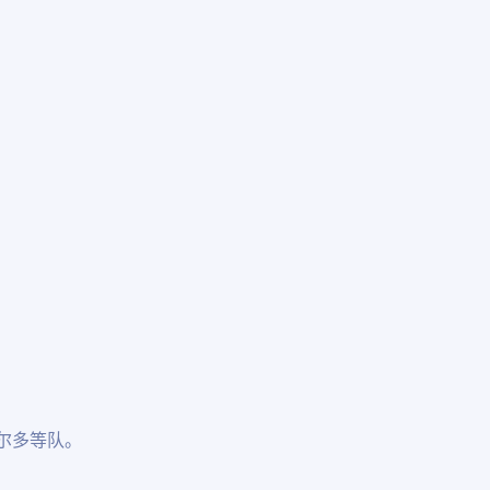
波尔多等队。