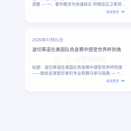
调整 — 一、事件概述与快速结论 阿根廷后卫莱昂德
罗·巴莱尔迪因小腿受伤无缘世界杯，这一变故直接打
阅读更多
破了原本趋于……
2026年07月01日
波切蒂诺在美国队热身赛中感受世界杯热情
标题：波切蒂诺在美国队热身赛中感受世界杯热情
——献给足球爱好者的专业观赛与参与指南 — 一、
核心从一场热身赛，看懂「世界杯热情」的专业要素
阅读更多
波切蒂诺在美国队……